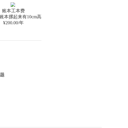
账本工本费
账本摞起来有10cm高
¥200.00/年
题